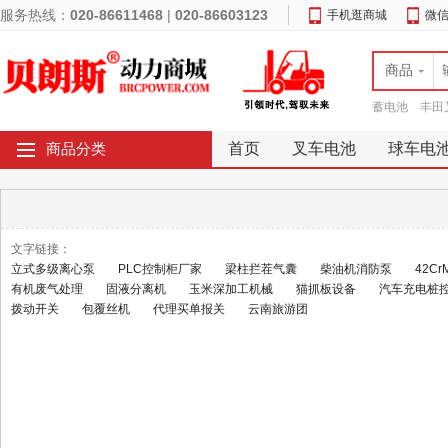
服务热线：
020-86611468
|
020-86603123
手机逛商城
微
商品
蓄电池
丰田
首页
叉车电池
球车电
商品分类
文字链接：
立式多级离心泵
PLC控制柜厂家
梁柱拦茬气囊
柴油机消防泵
42C
有机废气处理
固液分离机
玉米深加工机械
猫抓板设备
汽车充电桩
拨动开关
包覆丝机
代理买单报关
云南旅游团