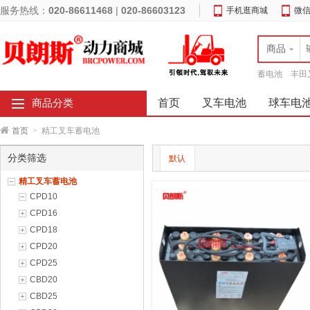
服务热线：
020-86611468
|
020-86603123
手机逛商城
微
商品
蓄电池
丰田
首页
叉车电池
球车电
商品分类
首页
>
精工叉车蓄电池
分类筛选
默认
精工叉车蓄电池
CPD10
CPD16
CPD18
CPD20
CPD25
CBD20
CBD25