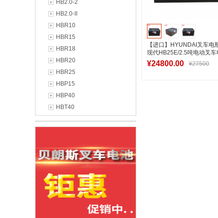
HB2.0-2
HB2.0-II
HBR10
HBR15
【进口】HYUNDAI叉车电瓶
HBR18
现代HB25E/2.5吨电动叉
HBR20
48V715Ah
¥24800.00
¥27500
HBR25
HBP15
HBP40
加入购物
HBT40