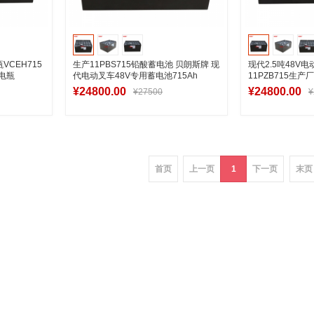
VCEH715
生产11PBS715铅酸蓄电池 贝朗斯牌 现
现代2.5吨48V
车电瓶
代电动叉车48V专用蓄电池715Ah
11PZB715生
715Ah现货供应
¥24800.00
¥24800.00
¥27500
¥
车
加入购物车
加
首页
上一页
1
下一页
末页