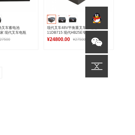
电动叉车蓄电池
现代叉车48V平衡重叉车蓄电池24-
产厂家 现代叉车电瓶
11DB715 现代HB25E专用叉车电池厂
家批发
¥24800.00
27500
¥27500
入购物车
加入购物车