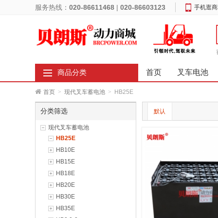
服务热线：
020-86611468
|
020-86603123
手机逛商
首页
叉车电池
商品分类
首页
>
现代叉车蓄电池
>
HB25E
分类筛选
默认
现代叉车蓄电池
HB25E
HB10E
HB15E
HB18E
HB20E
HB30E
HB35E