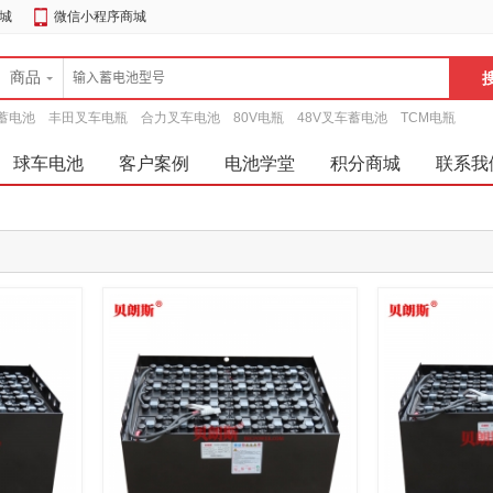
城
微信小程序商城
商品
蓄电池
丰田叉车电瓶
合力叉车电池
80V电瓶
48V叉车蓄电池
TCM电瓶
球车电池
客户案例
电池学堂
积分商城
联系我