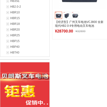
HB35E
HB2.0-2
HBR10
HBR15
【经济型】广州叉车电池VCJ800 全新
HBR18
现代HB2.0-II专用电动叉车电池
HBR20
48V800Ah
¥28700.00
¥32800
HBR25
HBP15
HBP40
加入购物车
HBT40