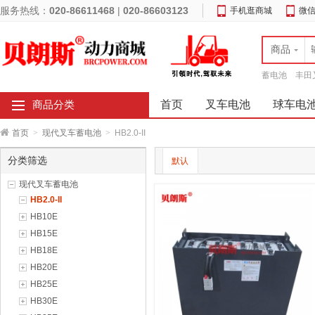
服务热线：
020-86611468
|
020-86603123
手机逛商城
微
商品
蓄电池
丰田
首页
叉车电池
球车电
商品分类
首页
>
现代叉车蓄电池
>
HB2.0-II
分类筛选
默认
现代叉车蓄电池
HB2.0-II
HB10E
HB15E
HB18E
HB20E
HB25E
HB30E