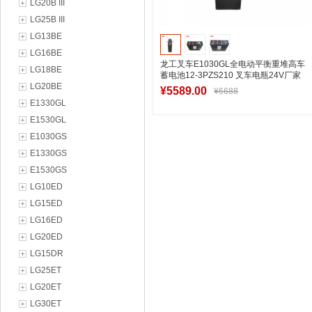
LG20B III
LG25B III
LG13BE
LG16BE
龙工叉车E1030GL全电动平衡重堆高车
LG18BE
蓄电池12-3PZS210 叉车电瓶24V厂家
LG20BE
批发
¥5589.00
¥6688
E1330GL
E1530GL
E1030GS
加入购物车
E1330GS
E1530GS
LG10ED
LG15ED
LG16ED
LG20ED
LG15DR
LG25ET
LG20ET
LG30ET