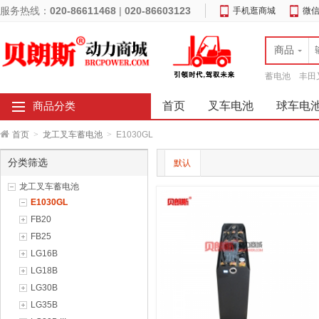
服务热线：
020-86611468
|
020-86603123
手机逛商城
微
商品
蓄电池
丰田
首页
叉车电池
球车电
商品分类
首页
>
龙工叉车蓄电池
>
E1030GL
分类筛选
默认
龙工叉车蓄电池
E1030GL
FB20
FB25
LG16B
LG18B
LG30B
LG35B