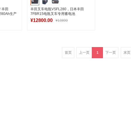
牌 丰田
丰田叉车电瓶VSFL280，日本丰田
80Ah生产
7FBR15电瓶叉车专用蓄电池
48V280Ah生产厂家
¥12800.00
¥13800
车
加入购物车
首页
上一页
1
下一页
末页