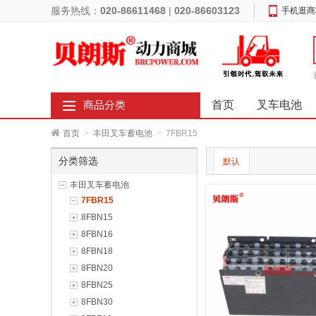
服务热线：
020-86611468
|
020-86603123
手机逛商
首页
叉车电池
商品分类
首页
>
丰田叉车蓄电池
>
7FBR15
分类筛选
默认
丰田叉车蓄电池
7FBR15
8FBN15
8FBN16
8FBN18
8FBN20
8FBN25
8FBN30