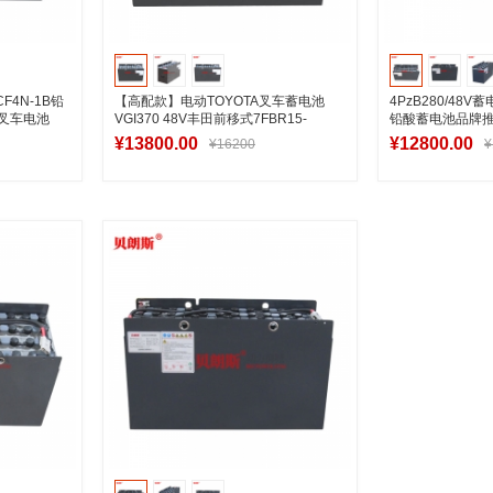
F4N-1B铅
【高配款】电动TOYOTA叉车蓄电池
4PzB280/48
储叉车电池
VGI370 48V丰田前移式7FBR15-
铅酸蓄电池品牌
GI370-1B电瓶
¥13800.00
¥12800.00
¥16200
¥
车
加入购物车
加