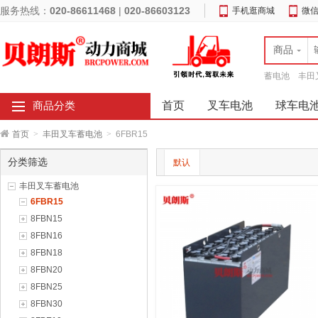
服务热线：
020-86611468
|
020-86603123
手机逛商城
微
商品
蓄电池
丰田
首页
叉车电池
球车电
商品分类
首页
>
丰田叉车蓄电池
>
6FBR15
分类筛选
默认
丰田叉车蓄电池
6FBR15
8FBN15
8FBN16
8FBN18
8FBN20
8FBN25
8FBN30