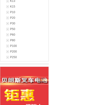
K13
K15
P10
P20
P30
P50
P60
P80
P100
P200
P250