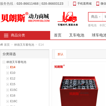
服务热线：
020-86611468
|
020-86603123
手机逛商城
微
商品
蓄电池
丰田
首页
叉车电池
球车电
商品分类
首页
>
林德叉车蓄电池
>
E14
分类筛选
默认
林德叉车蓄电池
E14
E10
E12
E15
E15C
E16
E16C