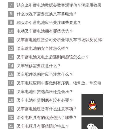
7
结合牵引蓄电池数据参数客观评估车辆应用效果
8
什么状况下需要更换叉车蓄电池？
9
购买牵引蓄电池应当关注哪些要素？
10
电动叉车蓄电池拥有哪些优势？
11
叉车蓄电池租赁公司分析全球叉车市场以及发展状况
12
叉车蓄电池的安全性怎么样？
13
叉车蓄电池充电之后遇到问题该怎么办？
14
叉车维修需要注意什么？
15
叉车配件选购时应当注意什么？
16
叉车电瓶应用中要做到有序装、轻拿放、常充电
17
叉车电池租赁选高压还是低压？
18
叉车电池租赁到底有没有必要？
19
叉车蓄电池租赁有什么注意事项？
20
牵引电瓶具有的优势包括了哪些？
21
叉车电瓶具有哪些防护特点？