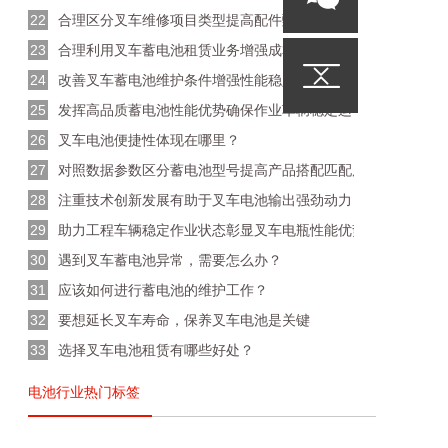
22
合理区分叉车维修项目类型提高配件甄选匹配度
23
合理利用叉车蓄电池租赁业务增强成本控制能力
24
改善叉车蓄电池维护条件增强性能稳定性提升利用率
25
发挥高品质蓄电池性能优势确保作业车辆稳定运行
26
叉车电池便捷性体现在哪里？
27
对照数据参数区分蓄电池型号提高产品搭配匹配度
28
注重技术创新发展有助于叉车电池输出强劲动力
29
助力工程车辆稳定作业状态彰显叉车电瓶性能优势
30
遇到叉车蓄电池异常，需要怎么办？
31
应该如何进行蓄电池的维护工作？
32
要想延长叉车寿命，保养叉车电池是关键
33
选择叉车电池租赁有哪些好处？
电池行业热门标签