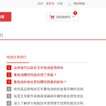
您好,
请登录
注册
我的商城
0
我的购物车
们
电池文章排行
1
这样做可以延长叉车电池使用寿命
2
蓄电池哪些性能实现了突破？
3
蓄电池价格会受到哪些因素的影响？
4
依托高品质电动叉车蓄电池轻松改善车辆作业状态
5
拓宽叉车配件采购渠道确保车辆性能实质性优化
6
深入了解牵引电瓶技术原理便于优势性能充分利用