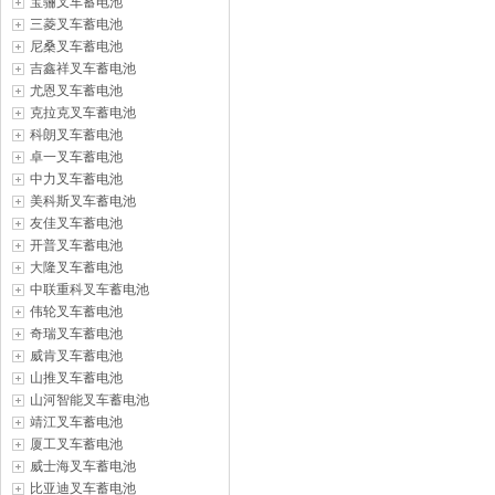
宝骊叉车蓄电池
三菱叉车蓄电池
尼桑叉车蓄电池
吉鑫祥叉车蓄电池
尤恩叉车蓄电池
克拉克叉车蓄电池
科朗叉车蓄电池
卓一叉车蓄电池
中力叉车蓄电池
美科斯叉车蓄电池
友佳叉车蓄电池
开普叉车蓄电池
大隆叉车蓄电池
中联重科叉车蓄电池
伟轮叉车蓄电池
奇瑞叉车蓄电池
威肯叉车蓄电池
山推叉车蓄电池
山河智能叉车蓄电池
靖江叉车蓄电池
厦工叉车蓄电池
威士海叉车蓄电池
比亚迪叉车蓄电池