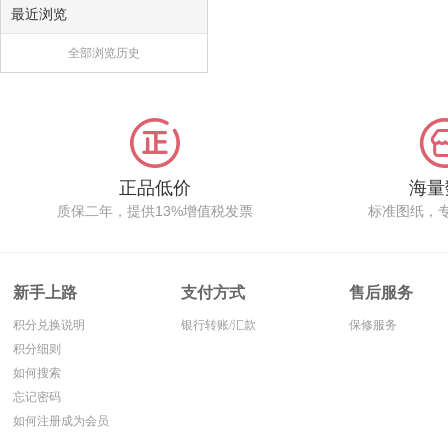
最近浏览
全部浏览历史
正品低价
海量
质保二年，提供13%增值税发票
标准图纸，
新手上路
支付方式
售后服务
积分兑换说明
银行转账/汇款
保修服务
积分细则
如何搜索
忘记密码
如何注册成为会员