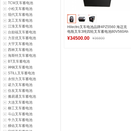
TCM叉车蓄电池
小松叉车蓄电池
现代叉车蓄电池
龙工叉车蓄电池
江淮叉车蓄电池
Hilectro叉车电池品牌4PZS560 海迈克
电瓶叉车3吨四轮叉车蓄电池80V560Ah
台励福叉车蓄电池
¥34500.00
力至优叉车蓄电池
¥36800
大宇叉车蓄电池
西林叉车蓄电池
海斯特叉车蓄电池
加入购物车
BT叉车蓄电池
神钢叉车蓄电池
STILL叉车蓄电池
永恒力叉车蓄电池
诺力叉车蓄电池
住友叉车蓄电池
搬易通叉车蓄电池
大连叉车蓄电池
柳工叉车蓄电池
斗山叉车蓄电池
牛力叉车蓄电池
梯佑叉车蓄电池