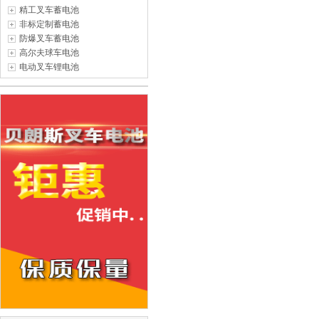
精工叉车蓄电池
非标定制蓄电池
防爆叉车蓄电池
高尔夫球车电池
电动叉车锂电池