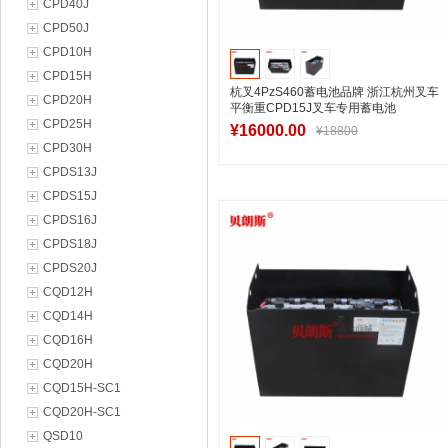
CPD40J
CPD50J
CPD10H
CPD15H
杭叉4PzS460蓄电池品牌 浙江杭州叉车
CPD20H
平衡重CPD15J叉车专用蓄电池
CPD25H
48V460Ah品牌排名
¥16000.00
¥18800
CPD30H
CPDS13J
CPDS15J
加入购物车
CPDS16J
CPDS18J
CPDS20J
CQD12H
CQD14H
CQD16H
CQD20H
CQD15H-SC1
CQD20H-SC1
QSD10