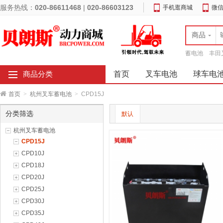
服务热线：
020-86611468
|
020-86603123
手机逛商城
微
商品
蓄电池
丰田
首页
叉车电池
球车电
商品分类
首页
>
杭州叉车蓄电池
>
CPD15J
分类筛选
默认
杭州叉车蓄电池
CPD15J
CPD10J
CPD18J
CPD20J
CPD25J
CPD30J
CPD35J