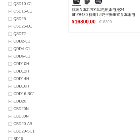
QSD10-C1
杭州叉车CPD15J电瓶蓄电池24-
QSD15-C1
6PZB480 杭州1.5吨平衡重式叉车蓄电
QSD25
池48V480Ah
¥16800.00
¥18300
QSD25-D1
QSDT2
QDD2-C1
加入购物车
QDD4-C1
QDD6-C1
CDD10H
CDD12H
CDD14H
CDD16H
CDD16-SC1
CDD20
CBD20N
CBD30N
CBD20-AS
CBD20-SC1
BD10