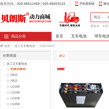
服务热线：
020-86611468
|
020-86603123
手机逛商城
微
商品
蓄电池
丰田
首页
叉车电池
球车电
商品分类
首页
>
龙工叉车蓄电池
>
ESB15M35
分类筛选
默认
龙工叉车蓄电池
ESB15M35
FB20
FB25
LG16B
LG18B
LG30B
LG35B