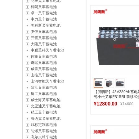
克拉克叉车蓄电池
加入购物
科朗叉车蓄电池
卓一叉车蓄电池
中力叉车蓄电池
美科斯叉车蓄电池
友佳叉车蓄电池
开普叉车蓄电池
大隆叉车蓄电池
中联重科叉车蓄电池
伟轮叉车蓄电池
奇瑞叉车蓄电池
威肯叉车蓄电池
山推叉车蓄电池
山河智能叉车蓄电池
靖江叉车蓄电池
【贝朗斯】48V280Ah蓄电池
厦工叉车蓄电池
驾小松叉车FB15RL前移
威士海叉车蓄电池
制造
¥12800.00
¥14600
比亚迪叉车蓄电池
精工叉车蓄电池
海迈克叉车蓄电池
非标定制蓄电池
加入购物
防爆叉车蓄电池
高尔夫球车电池