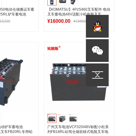
B350电动仓储搬运车蓄
【KOMATSU】4PzS460叉车配件 电动
25RL铲车蓄电池
叉车蓄电池48V适配小松电瓶叉车
FB25RL用电池
¥16000.00
15200
¥18800
入购物车
加入购物车
V电动铲车蓄电池
广州叉车电池VCF320/48V标配小松系
2吨叉车FB20RL专用铅
列FB18RL站驾仓储前移式电瓶叉车电