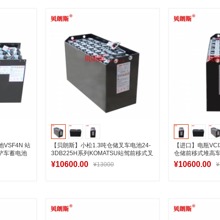
车
加入购物车
加
VSF4N 站
【贝朗斯】小松1.3吨仓储叉车电池24-
【进口】电瓶VCI
式铲车蓄电池
3DB225H系列KOMATSU站驾前移式叉
仓储前移式堆高
车电瓶
48V225Ah
¥10600.00
¥10600.00
¥13000
¥
车
加入购物车
加