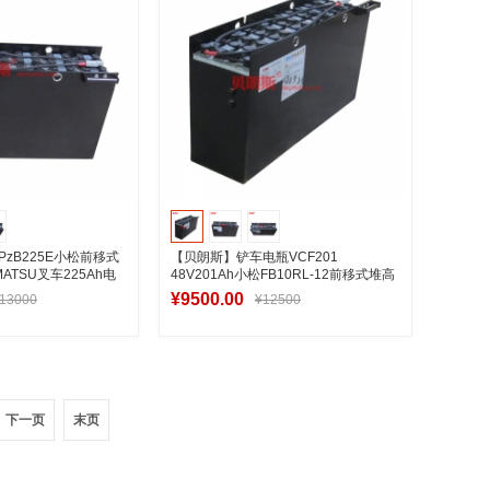
PzB225E小松前移式
【贝朗斯】铲车电瓶VCF201
ATSU叉车225Ah电
48V201Ah小松FB10RL-12前移式堆高
车电池
¥9500.00
13000
¥12500
入购物车
加入购物车
下一页
末页