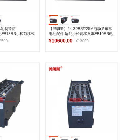
电池制造商
【贝朗斯】24-3PBS/225M电动叉车蓄
标配FB13RS小松前移式
电池配件 适配小松前移叉车FB10RS电
池
¥10600.00
2500
¥13000
入购物车
加入购物车