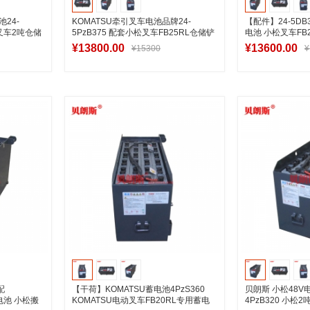
24-
KOMATSU牵引叉车电池品牌24-
【配件】24-5D
U叉车2吨仓储
5PzB375 配套小松叉车FB25RL仓储铲
电池 小松叉车FB
车电池48V375
48V350Ah
¥13800.00
¥13600.00
¥15300
¥
车
加入购物车
加
配
【干荷】KOMATSU蓄电池4PzS360
贝朗斯 小松48
蓄电池 小松搬
KOMATSU电动叉车FB20RL专用蓄电
4PzB320 小松