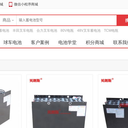
城
微信小程序商城
商品
蓄电池
丰田叉车电瓶
合力叉车电池
80V电瓶
48V叉车蓄电池
TCM电瓶
球车电池
客户案例
电池学堂
积分商城
联系我