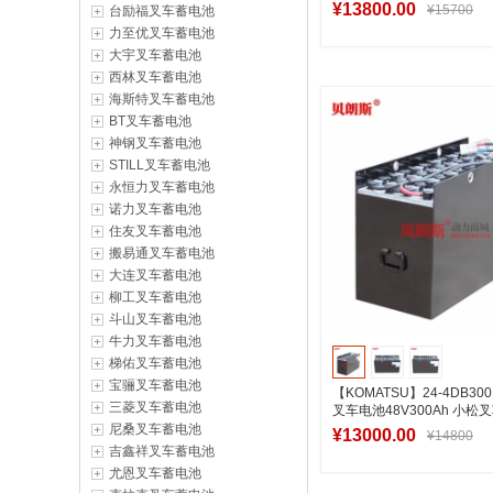
运叉车电瓶340Ah
¥13800.00
¥15700
台励福叉车蓄电池
力至优叉车蓄电池
大宇叉车蓄电池
西林叉车蓄电池
加入购物
海斯特叉车蓄电池
BT叉车蓄电池
神钢叉车蓄电池
STILL叉车蓄电池
永恒力叉车蓄电池
诺力叉车蓄电池
住友叉车蓄电池
搬易通叉车蓄电池
大连叉车蓄电池
柳工叉车蓄电池
斗山叉车蓄电池
牛力叉车蓄电池
梯佑叉车蓄电池
宝骊叉车蓄电池
【KOMATSU】24-4DB3
三菱叉车蓄电池
叉车电池48V300Ah 小松叉
铲车电池
尼桑叉车蓄电池
¥13000.00
¥14800
吉鑫祥叉车蓄电池
尤恩叉车蓄电池