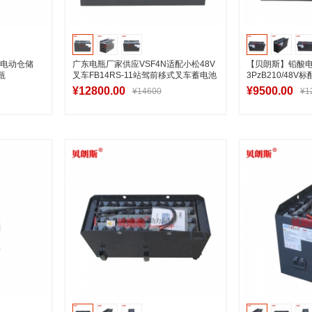
 纯电动仓储
广东电瓶厂家供应VSF4N适配小松48V
【贝朗斯】铅酸
瓶
叉车FB14RS-11站驾前移式叉车蓄电池
3PzB210/48V
电瓶叉车电池
¥12800.00
¥9500.00
¥14600
¥1
车
加入购物车
加