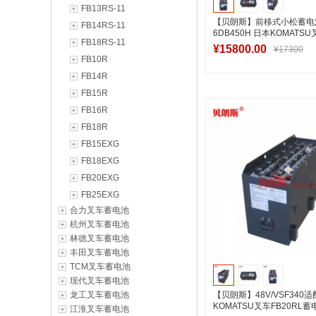
FB13RS-11
【贝朗斯】前移式小松蓄电池
FB14RS-11
6DB450H 日本KOMATS
FB18RS-11
铲车蓄电池
¥15800.00
¥17300
FB10R
FB14R
FB15R
加入购物
FB16R
FB18R
FB15EXG
FB18EXG
FB20EXG
FB25EXG
合力叉车蓄电池
杭州叉车蓄电池
林德叉车蓄电池
丰田叉车蓄电池
TCM叉车蓄电池
现代叉车蓄电池
龙工叉车蓄电池
【贝朗斯】48V/VSF340适
KOMATSU叉车FB20RL
江淮叉车蓄电池