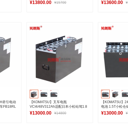
池48V系列
酸动力电池
¥13800.00
¥13600.00
¥15700
¥
车
加入购物车
加
00H牵引电动
【KOMATSU】叉车电瓶
【KOMATSU】24
车FB18RL
VCI4/48V312Ah适配日本小松站驾1.8
电池 1.5T小松
吨前移式电瓶叉车
¥13000.00
¥13000.00
¥14800
¥