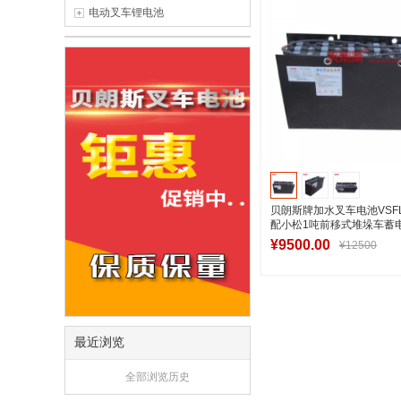
电动叉车锂电池
贝朗斯牌加水叉车电池VSFL2
配小松1吨前移式堆垛车蓄电
¥9500.00
¥12500
加入购物
最近浏览
全部浏览历史