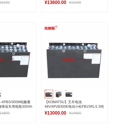
池
¥13600.00
15200
¥15200
入购物车
加入购物车
-4PBS/300M铅酸蓄
【KOMATSU】叉车电池
仓储堆垛车用电瓶300Ah
48V/4PzB300E电动小松FB15RL/1.5吨
前移式车电瓶
¥13000.00
14800
¥14800