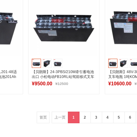
01-48适
【贝朗斯】24-3PBS/210M牵引蓄电池
【贝朗斯】48V-3
池201Ah
出口 小松电动FB10RL站驾前移式叉车
叉车电瓶 1吨KOM
蓄电池制造商
瓶安装图
¥9500.00
¥10600.00
¥12500
¥
车
加入购物车
加
首页
上一页
1
2
3
4
5
6