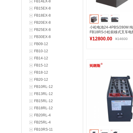
FB14EX-8
FB15EX-8
FB18EX-8
FB20EX-8
小松电池24-4PBS/280M
FB25EX-8
FB18RS小松前移式叉车电
FB30EX-8
280Ah/48V
¥12800.00
¥14600
FB09-12
FB10-12
FB14-12
加入购物
FB15-12
FB18-12
FB20-12
FB10RL-12
FB13RL-12
FB15RL-12
FB18RL-12
FB20RL-4
FB25RL-4
FB10RS-11