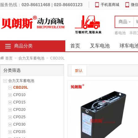
服务热线：
020-86611468
|
020-86603123
手机逛商城
微
商品
蓄电池
丰田
首页
叉车电池
球车电
商品分类
首页
>
合力叉车蓄电池
>
CBD20L
分类筛选
默认
合力叉车蓄电池
CBD20L
CPD10
CPD15
CPD20
CPD25
CPD30
CPD35