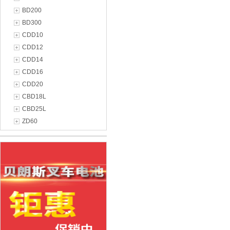
BD200
BD300
CDD10
CDD12
CDD14
CDD16
CDD20
CBD18L
CBD25L
ZD60