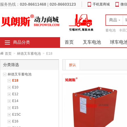
服务热线：
020-86611468
|
020-86603123
手机逛商城
微
商品
蓄电池
丰田
首页
叉车电池
球车电
商品分类
首页
>
林德叉车蓄电池
>
E18
分类筛选
默认
林德叉车蓄电池
E18
E10
E12
E14
E15
E15C
E16