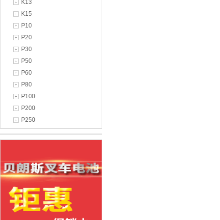
K13
K15
P10
P20
P30
P50
P60
P80
P100
P200
P250