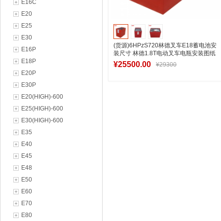
E16C
E20
E25
E30
(货源)6HPzS720林德叉车E18蓄电池安
E16P
装尺寸 林德1.8T电动叉车电瓶安装图纸
E18P
¥25500.00
¥29300
E20P
E30P
E20(HIGH)-600
加入购物车
E25(HIGH)-600
E30(HIGH)-600
E35
E40
E45
E48
E50
E60
E70
E80