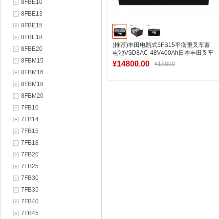
8FBE10
8FBE13
8FBE15
8FBE18
(推荐)丰田电瓶式5FB15平衡重叉车蓄
8FBE20
电池VSD8AC-48V400Ah日本丰田叉车
8FBM15
1.5吨电瓶
¥14800.00
¥15800
8FBM16
8FBM18
8FBM20
加入购物车
7FB10
7FB14
7FB15
7FB18
7FB20
7FB25
7FB30
7FB35
7FB40
7FB45