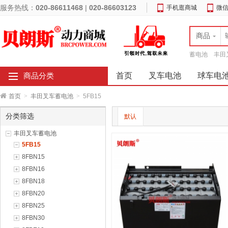
服务热线：
020-86611468
|
020-86603123
手机逛商城
微
商品
蓄电池
丰田
首页
叉车电池
球车电
商品分类
首页
>
丰田叉车蓄电池
>
5FB15
分类筛选
默认
丰田叉车蓄电池
5FB15
8FBN15
8FBN16
8FBN18
8FBN20
8FBN25
8FBN30