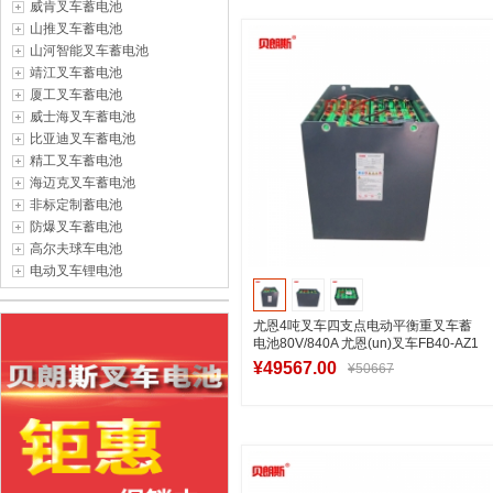
威肯叉车蓄电池
加入购物车
山推叉车蓄电池
山河智能叉车蓄电池
靖江叉车蓄电池
厦工叉车蓄电池
威士海叉车蓄电池
比亚迪叉车蓄电池
精工叉车蓄电池
海迈克叉车蓄电池
非标定制蓄电池
防爆叉车蓄电池
高尔夫球车电池
电动叉车锂电池
尤恩4吨叉车四支点电动平衡重叉车蓄
电池80V/840A 尤恩(un)叉车FB40-AZ1
电瓶批发
¥49567.00
¥50667
加入购物车