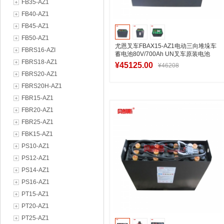
FB35-AZ1
FB40-AZ1
FB45-AZ1
FB50-AZ1
尤恩叉车FBAX15-AZ1电动三向堆垛车
FBRS16-AZI
蓄电池80V/700Ah UN叉车原装电池
FBRS18-AZ1
¥45125.00
¥46208
FBRS20-AZ1
FBRS20H-AZ1
FBR15-AZ1
加入购物车
FBR20-AZ1
FBR25-AZ1
FBK15-AZ1
PS10-AZ1
PS12-AZ1
PS14-AZ1
PS16-AZ1
PT15-AZ1
PT20-AZ1
PT25-AZ1