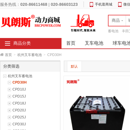
服务热线：
020-86611468
|
020-86603123
手机逛商城
微
商品
蓄电池
丰田
首页
叉车电池
球车电
商品分类
首页
>
杭州叉车蓄电池
>
CPD30H
分类筛选
默认
杭州叉车蓄电池
CPD30H
CPD10J
CPD15J
CPD18J
CPD20J
CPD25J
CPD30J