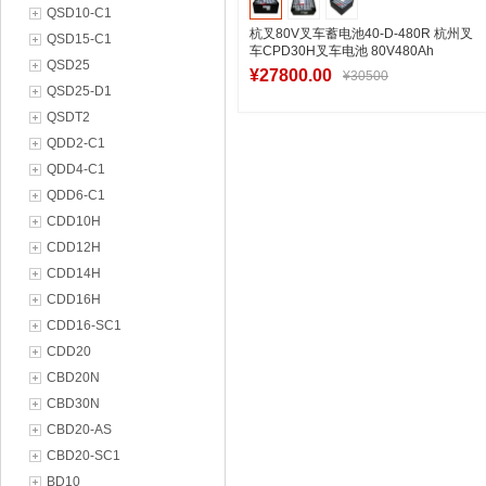
QSD10-C1
杭叉80V叉车蓄电池40-D-480R 杭州叉
QSD15-C1
车CPD30H叉车电池 80V480Ah
QSD25
¥27800.00
¥30500
QSD25-D1
QSDT2
QDD2-C1
加入购物车
QDD4-C1
QDD6-C1
CDD10H
CDD12H
CDD14H
CDD16H
CDD16-SC1
CDD20
CBD20N
CBD30N
CBD20-AS
CBD20-SC1
BD10