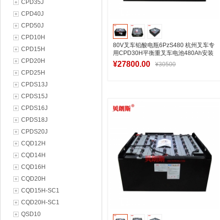
CPD35J
CPD40J
CPD50J
CPD10H
80V叉车铅酸电瓶6PzS480 杭州叉车专
CPD15H
用CPD30H平衡重叉车电池480Ah安装
CPD20H
尺寸
¥27800.00
¥30500
CPD25H
CPDS13J
CPDS15J
加入购物车
CPDS16J
CPDS18J
CPDS20J
CQD12H
CQD14H
CQD16H
CQD20H
CQD15H-SC1
CQD20H-SC1
QSD10