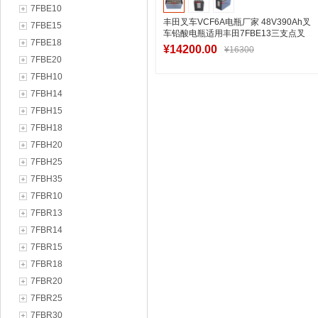
7FBE10
丰田叉车VCF6A电瓶厂家 48V390Ah叉
7FBE15
车铅酸电瓶适用丰田7FBE13三支点叉
7FBE18
车电池
¥14200.00
¥16300
7FBE20
7FBH10
7FBH14
加入购物车
7FBH15
7FBH18
7FBH20
7FBH25
7FBH35
7FBR10
7FBR13
7FBR14
7FBR15
7FBR18
7FBR20
7FBR25
7FBR30