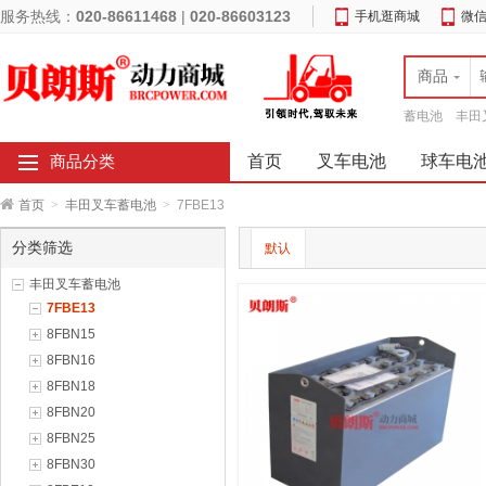
服务热线：
020-86611468
|
020-86603123
手机逛商城
微
商品
蓄电池
丰田
首页
叉车电池
球车电
商品分类
首页
>
丰田叉车蓄电池
>
7FBE13
分类筛选
默认
丰田叉车蓄电池
7FBE13
8FBN15
8FBN16
8FBN18
8FBN20
8FBN25
8FBN30