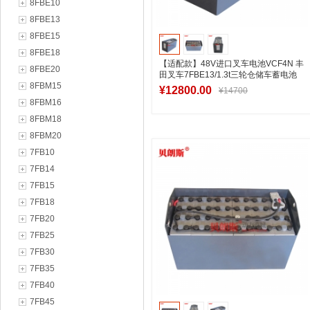
8FBE10
8FBE13
8FBE15
8FBE18
【适配款】48V进口叉车电池VCF4N 丰
8FBE20
田叉车7FBE13/1.3t三轮仓储车蓄电池
8FBM15
280Ah
¥12800.00
¥14700
8FBM16
8FBM18
8FBM20
加入购物车
7FB10
7FB14
7FB15
7FB18
7FB20
7FB25
7FB30
7FB35
7FB40
7FB45