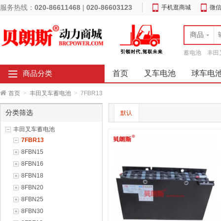
服务热线：
020-86611468
|
020-86603123
手机逛商城
微
商品
蓄电池
丰田
首页
叉车电池
球车电
商品分类
首页
>
丰田叉车蓄电池
>
7FBR13
分类筛选
默认
丰田叉车蓄电池
7FBR13
8FBN15
8FBN16
8FBN18
8FBN20
8FBN25
8FBN30