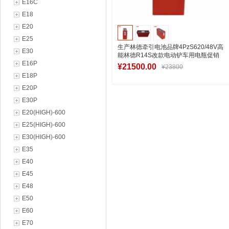
E16C
E18
E20
E25
生产林德牵引电池品牌4PzS620/48V高
E30
能林德R14S改款电动铲车用电瓶促销
E16P
资讯
¥21500.00
¥23800
E18P
E20P
E30P
加入购物车
E20(HIGH)-600
E25(HIGH)-600
E30(HIGH)-600
E35
E40
E45
E48
E50
E60
E70