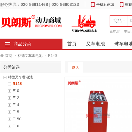
服务热线：
020-86611468
|
020-86603123
手机逛商城
微
商品
蓄电池
丰田
首页
叉车电池
球车电
商品分类
首页
>
林德叉车蓄电池
>
R14S
分类筛选
默认
林德叉车蓄电池
R14S
E10
E12
E14
E15
E15C
E16