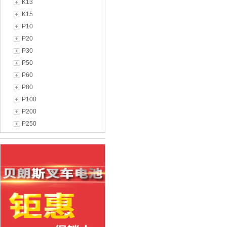
K13
K15
P10
P20
P30
P50
P60
P80
P100
P200
P250