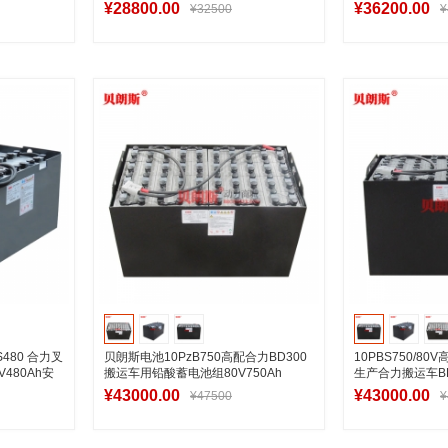
CPD35
¥28800.00
¥36200.00
¥32500
¥
车
加入购物车
加
480 合力叉
贝朗斯电池10PzB750高配合力BD300
10PBS750/8
V480Ah安
搬运车用铅酸蓄电池组80V750Ah
生产合力搬运车BD
发
¥43000.00
¥43000.00
¥47500
¥