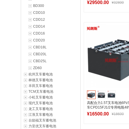
48V840Ah
¥29500.00
¥32800
BD300
CDD10
CDD12
加入购物
CDD14
CDD16
CDD20
CBD18L
CBD20L
CBD25L
ZD60
杭州叉车蓄电池
林德叉车蓄电池
丰田叉车蓄电池
TCM叉车蓄电池
小松叉车蓄电池
高配合力1.5T叉车电池6PzS
现代叉车蓄电池
车CPD15FJ1/2专用电瓶48
龙工叉车蓄电池
装选型
¥16500.00
¥18600
江淮叉车蓄电池
台励福叉车蓄电池
力至优叉车蓄电池