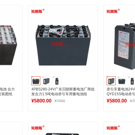
车
加入购物车
加
车电池 合力
4PBS280-24V广东贝朗斯蓄电池厂商批
牵引车蓄电池24V
瓶安装图纸
发合力1.5吨电动牵引车用蓄电池组
QYD15S电动
280Ah
¥5800.00
¥5800.00
¥7900
¥7
车
加入购物车
加