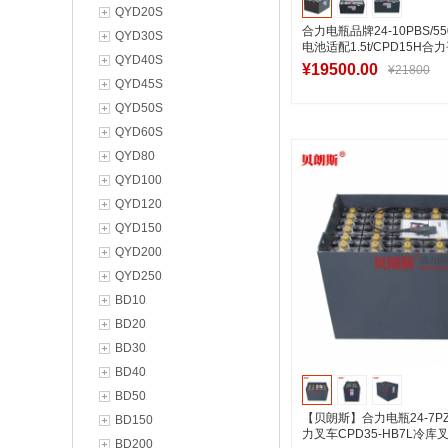
QYD20S
合力电瓶品牌24-10PBS/
QYD30S
电池适配1.5t/CPD15H
QYD40S
叉车
¥19500.00
¥21800
QYD45S
QYD50S
QYD60S
加入购物
QYD80
QYD100
QYD120
QYD150
QYD200
QYD250
BD10
BD20
BD30
BD40
BD50
【贝朗斯】合力电瓶24-7PZ
BD150
力叉车CPD35-HB7L冷
BD200