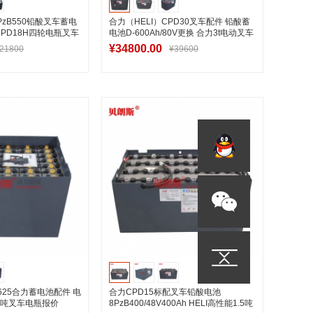
PzB550铅酸叉车蓄电
合力（HELI）CPD30叉车配件 铅酸蓄
/CPD18H四轮电瓶叉车
电池D-600Ah/80V更换 合力3t电动叉车
电瓶维修件
¥34800.00
21800
¥39600
入购物车
加入购物车
zS625合力蓄电池配件 电
合力CPD15标配叉车铅酸电池
4吨叉车电瓶报价
8PzB400/48V400Ah HELI高性能1.5吨