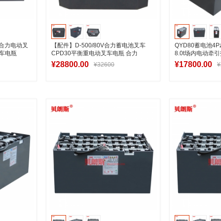
M 合力电动叉
【配件】D-500/80V合力蓄电池叉车
QYD80蓄电池4Pz
叉车电瓶
CPD30平衡重电动叉车电瓶 合力
8.0t场内电动牵
3.0t/AC叉车电池厂家
48V500Ah
¥28800.00
¥17800.00
¥32600
¥
车
加入购物车
加