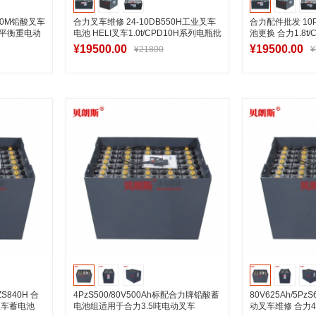
550M铅酸叉车
合力叉车维修 24-10DB550H工业叉车
合力配件批发 10
合力平衡重电动
电池 HELI叉车1.0t/CPD10H系列电瓶批
池更换 合力1.8t
发
电池
¥19500.00
¥19500.00
¥21800
¥
车
加入购物车
加
S840H 合
4PzS500/80V500Ah标配合力牌铅酸蓄
80V625Ah/5P
库叉车蓄电池
电池组适用于合力3.5吨电动叉车
动叉车维修 合力