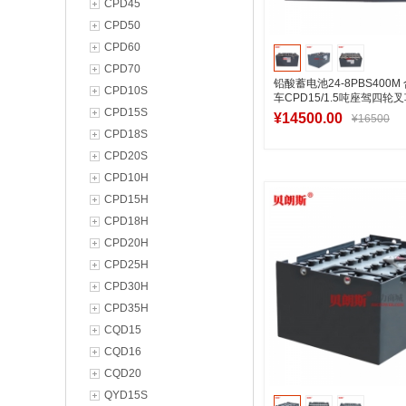
CPD45
CPD50
CPD60
CPD70
铅酸蓄电池24-8PBS400
CPD10S
车CPD15/1.5吨座驾四轮
CPD15S
48V400Ah
¥14500.00
¥16500
CPD18S
CPD20S
CPD10H
加入购物
CPD15H
CPD18H
CPD20H
CPD25H
CPD30H
CPD35H
CQD15
CQD16
CQD20
QYD15S