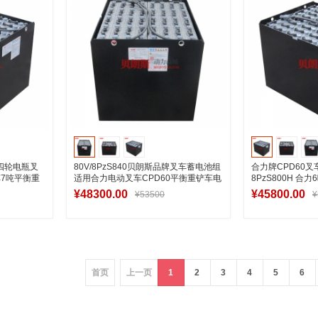
70四轮电瓶叉
80V/8PzS840贝朗斯品牌叉车蓄电池组
合力牌CPD60
车7吨平衡重
适用合力电动叉车CPD60平衡重铲车电
8PzS800H 
瓶
80V800Ah安装
¥48300.00
¥45800.00
¥53500
¥
车
加入购物车
加
首页
上一页
1
2
3
4
5
6