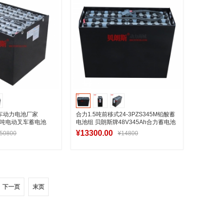
叉车动力电池厂家
合力1.5吨前移式24-3PZS345M铅酸蓄
合力6吨电动叉车蓄电池
电池组 贝朗斯牌48V345Ah合力蓄电池
尺寸图
出口款
¥13300.00
50800
¥14800
入购物车
加入购物车
下一页
末页