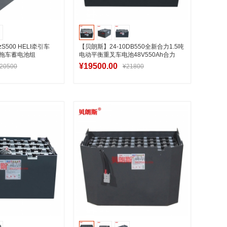
S500 HELI牵引车
【贝朗斯】24-10DB550全新合力1.5吨
引拖车蓄电池组
电动平衡重叉车电池48V550Ah合力
CPD15蓄电池
¥19500.00
20500
¥21800
入购物车
加入购物车