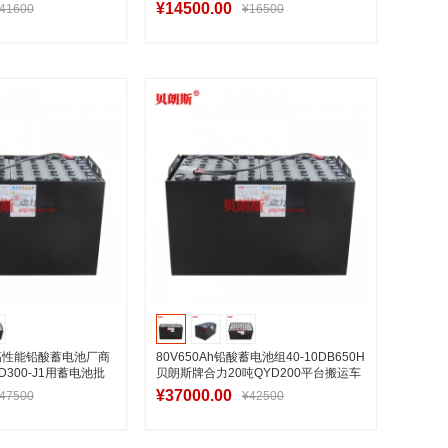
系列铲车蓄电池
¥14500.00
41600
¥16500
入购物车
加入购物车
0V高性能铅酸蓄电池厂商
80V650Ah铅酸蓄电池组40-10DB650H
300-J1用蓄电池批
贝朗斯牌合力20吨QYD200平台搬运车
电池厂
¥37000.00
47500
¥42500