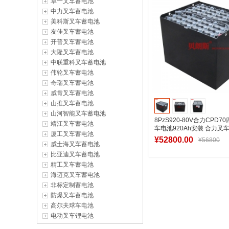
卓一叉车蓄电池
中力叉车蓄电池
美科斯叉车蓄电池
友佳叉车蓄电池
开普叉车蓄电池
大隆叉车蓄电池
中联重科叉车蓄电池
伟轮叉车蓄电池
奇瑞叉车蓄电池
威肯叉车蓄电池
山推叉车蓄电池
山河智能叉车蓄电池
8PzS920-80V合力CPD
靖江叉车蓄电池
车电池920Ah安装 合力叉
厦工叉车蓄电池
叉车电池设计图
¥52800.00
¥56800
威士海叉车蓄电池
比亚迪叉车蓄电池
精工叉车蓄电池
海迈克叉车蓄电池
加入购物
非标定制蓄电池
防爆叉车蓄电池
高尔夫球车电池
电动叉车锂电池