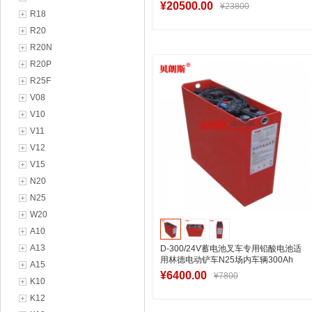
销
¥20500.00
¥23800
R18
R20
R20N
加入购物车
R20P
R25F
V08
V10
V11
V12
V15
N20
N25
W20
A10
A13
D-300/24V蓄电池叉车专用铅酸电池适
用林德电动铲车N25场内车辆300Ah
A15
¥6400.00
¥7800
K10
K12