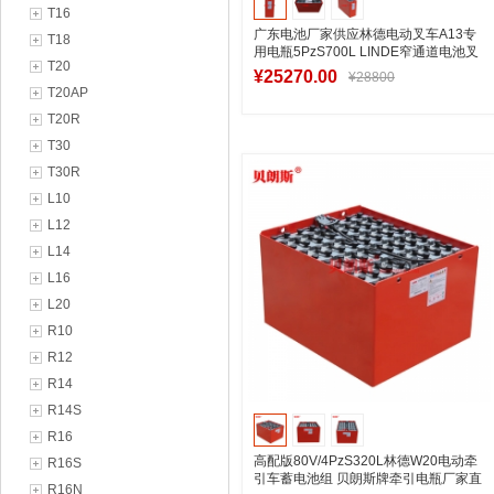
T16
广东电池厂家供应林德电动叉车A13专
T18
用电瓶5PzS700L LINDE窄通道电池叉
T20
车配套电瓶48V
¥25270.00
¥28800
T20AP
T20R
T30
加入购物车
T30R
L10
L12
L14
L16
L20
R10
R12
R14
R14S
R16
高配版80V/4PzS320L林德W20电动牵
R16S
引车蓄电池组 贝朗斯牌牵引电瓶厂家直
R16N