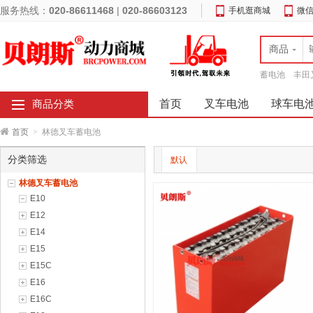
服务热线：
020-86611468
|
020-86603123
手机逛商城
微
商品
蓄电池
丰田
首页
叉车电池
球车电
商品分类
首页
>
林德叉车蓄电池
分类筛选
默认
林德叉车蓄电池
E10
E12
E14
E15
E15C
E16
E16C