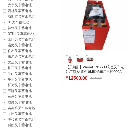
大宇叉车蓄电池
西林叉车蓄电池
海斯特叉车蓄电池
BT叉车蓄电池
神钢叉车蓄电池
STILL叉车蓄电池
永恒力叉车蓄电池
诺力叉车蓄电池
住友叉车蓄电池
搬易通叉车蓄电池
大连叉车蓄电池
【贝朗斯】24V/4HPzS600高位叉车电
柳工叉车蓄电池
池厂商 林德V10M拣选车用电瓶600Ah
斗山叉车蓄电池
定制
¥12500.00
¥14200
牛力叉车蓄电池
梯佑叉车蓄电池
宝骊叉车蓄电池
三菱叉车蓄电池
加入购物车
尼桑叉车蓄电池
吉鑫祥叉车蓄电池
尤恩叉车蓄电池
克拉克叉车蓄电池
科朗叉车蓄电池