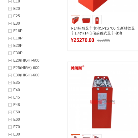
E18
E20
E25
E30
R14铅酸叉车电池5PzS700 全新林德叉
E16P
车1.4t/R14仓储前移式叉车电池
E18P
48V700Ah
¥25270.00
¥28800
E20P
E30P
E20(HIGH)-600
加入购物车
E25(HIGH)-600
E30(HIGH)-600
E35
E40
E45
E48
E50
E60
E70
E80