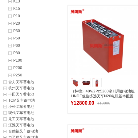
K13
加入购物车
K15
P10
P20
P30
P50
P60
P80
P100
P200
P250
合力叉车蓄电池
杭州叉车蓄电池
（林德）48V/2PzS280牵引用蓄电池组
丰田叉车蓄电池
LINDE低位拣选叉车N20电瓶基本配置
TCM叉车蓄电池
¥12800.00
¥13800
小松叉车蓄电池
现代叉车蓄电池
龙工叉车蓄电池
江淮叉车蓄电池
加入购物车
台励福叉车蓄电池
力至优叉车蓄电池