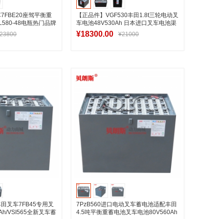
7FBE20座驾平衡重
【正品件】VGF530丰田1.8t三轮电动叉
L580-48电瓶热门品牌
车电池48V530Ah 日本进口叉车电池渠
道报价
¥18300.00
23800
¥21000
入购物车
加入购物车
田叉车7FB45专用叉
7PzB560进口电动叉车蓄电池适配丰田
Ah/VSI565全新叉车蓄
4.5吨平衡重蓄电池叉车电池80V560Ah