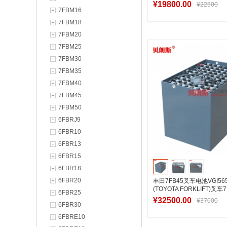
48V546Ah使用评测
¥19800.00
¥22500
7FBM16
7FBM18
7FBM20
加入购物
7FBM25
7FBM30
7FBM35
7FBM40
7FBM45
7FBM50
6FBRJ9
6FBR10
6FBR13
6FBR15
6FBR18
6FBR20
丰田7FB45叉车电池VGI56
(TOYOTA FORKLIFT)叉
6FBR25
池
¥32500.00
¥37000
6FBR30
6FBRE10