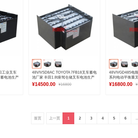
/丰田工业叉车
48V/VSD8AC TOYOTA 7FB18叉车蓄电
48V/VGD485
车蓄电池生产
池厂家 丰田1.8t座驾仓储叉车电池生产
系列电动平衡重叉车
厂家
口
¥14500.00
¥16800.00
¥16800
¥
车
加入购物车
加
首页
上一页
1
2
3
4
5
6
..