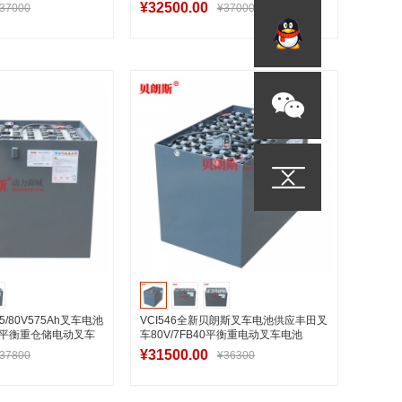
¥32500.00
37000
¥37000
入购物车
加入购物车
5/80V575Ah叉车电池
VCI546全新贝朗斯叉车电池供应丰田叉
座驾平衡重仓储电动叉车
车80V/7FB40平衡重电动叉车电池
546Ah
¥31500.00
37800
¥36300