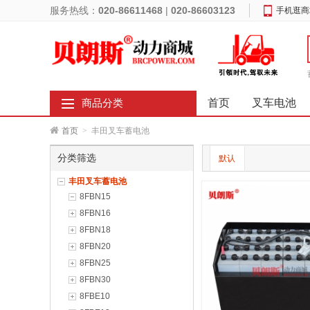
服务热线：
020-86611468
|
020-86603123
手机逛商
首页
叉车电池
商品分类
首页
>
丰田叉车蓄电池
分类筛选
默认
丰田叉车蓄电池
8FBN15
8FBN16
8FBN18
8FBN20
8FBN25
8FBN30
8FBE10