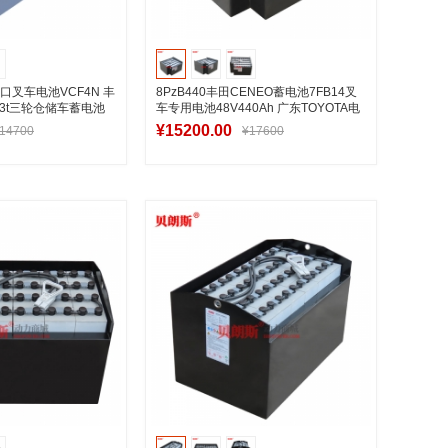
口叉车电池VCF4N 丰
8PzB440丰田CENEO蓄电池7FB14叉
1.3t三轮仓储车蓄电池
车专用电池48V440Ah 广东TOYOTA电
叉车配件
¥15200.00
14700
¥17600
入购物车
加入购物车