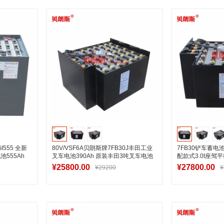
车
加入购物车
加
555 全新
80V/VSF6A贝朗斯牌7FB30J丰田工业
7FB30铲车蓄电池
池555Ah
叉车电池390Ah 原装丰田3吨叉车电池
配款式3.0t座驾
安装厂家
80V470Ah
¥25800.00
¥27800.00
¥29200
¥
车
加入购物车
加