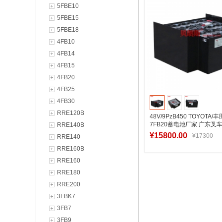
5FBE10
5FBE15
5FBE18
4FB10
4FB14
4FB15
4FB20
4FB25
4FB30
RRE120B
48V/9PzB450 TOYOTA
7FB20蓄电池厂家 广东叉
RRE140B
厂商
¥15800.00
¥17300
RRE140
RRE160B
RRE160
加入购物
RRE180
RRE200
3FBK7
3FB7
3FB9