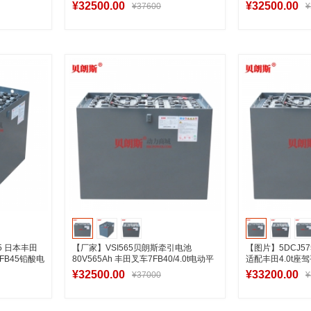
电池行情报价
¥32500.00
¥32500.00
¥37600
¥
车
加入购物车
加
5 日本丰田
【厂家】VSI565贝朗斯牵引电池
【图片】5DCJ57
车7FB45铅酸电
80V565Ah 丰田叉车7FB40/4.0t电动平
适配丰田4.0t
衡重叉车电池
蓄电池
¥32500.00
¥33200.00
¥37000
¥