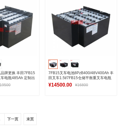
电瓶品牌更换 丰田7FB15
7FB15叉车电池8PzB400/48V400Ah 丰
电瓶485Ah 定制出
田叉车1.5t/7FB15仓储平衡重叉车电瓶
¥14500.00
19500
¥16800
入购物车
加入购物车
.
下一页
末页