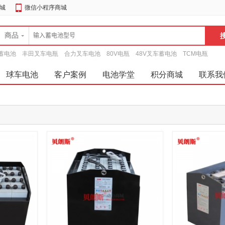
城
微信小程序商城
商品
蓄电池
丰田叉车电瓶
合力叉车电池
80V电瓶
48V叉车蓄电池
TCM电瓶
球车电池
客户案例
电池学堂
积分商城
联系我