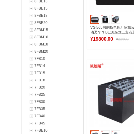
8FBE13
8FBE15
8FBE18
8FBE20
VGI565贝朗斯电瓶厂家供
8FBM15
动叉车7FBE18座驾三支
8FBM16
565Ah
¥19800.00
¥22500
8FBM18
8FBM20
7FB10
加入购物
7FB14
7FB15
7FB18
7FB20
7FB25
7FB30
7FB35
7FB40
7FB45
7FBE10