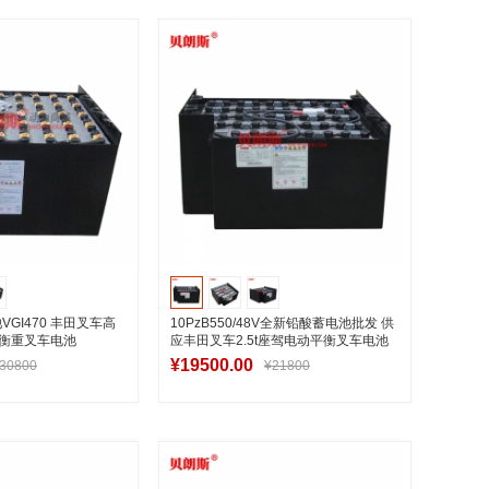
入购物车
加入购物车
VGI470 丰田叉车高
10PzB550/48V全新铅酸蓄电池批发 供
平衡重叉车电池
应丰田叉车2.5t座驾电动平衡叉车电池
550Ah
¥19500.00
30800
¥21800
入购物车
加入购物车