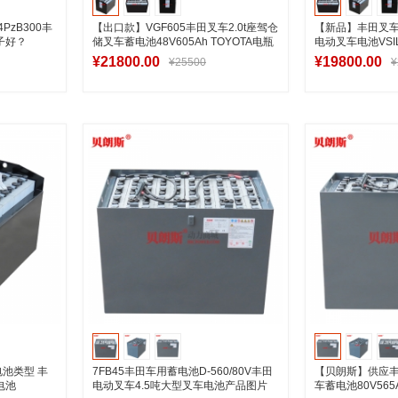
PzB300丰
【出口款】VGF605丰田叉车2.0t座驾仓
【新品】丰田叉车
子好？
储叉车蓄电池48V605Ah TOYOTA电瓶
电动叉车电池VSI
厂家
排行榜
¥21800.00
¥19800.00
¥25500
¥
车
加入购物车
加
电池类型 丰
7FB45丰田车用蓄电池D-560/80V丰田
【贝朗斯】供应丰
电池
电动叉车4.5吨大型叉车电池产品图片
车蓄电池80V565