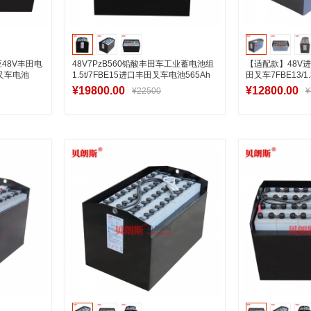
应48V丰田电
48V7PzB560铅酸丰田车工业蓄电池组
【适配款】48V进
点叉车电池
1.5t/7FBE15进口丰田叉车电池565Ah
田叉车7FBE13/
280Ah
¥19800.00
¥12800.00
¥22500
¥
车
加入购物车
加