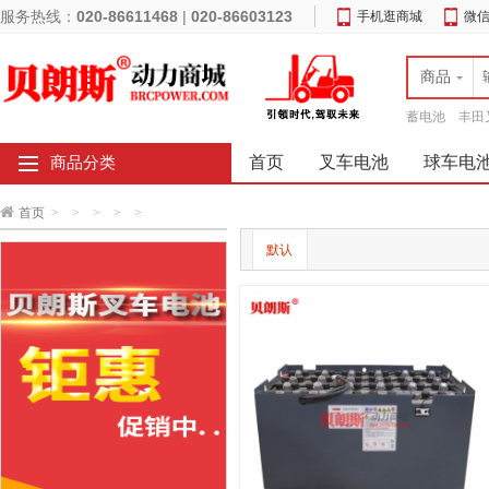
服务热线：
020-86611468
|
020-86603123
手机逛商城
微
商品
蓄电池
丰田
首页
叉车电池
球车电
商品分类
首页
>
>
>
>
>
默认