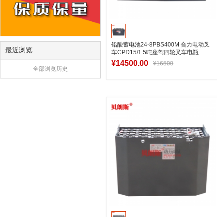
铅酸蓄电池24-8PBS400M 合力电动叉
最近浏览
车CPD15/1.5吨座驾四轮叉车电瓶
48V400Ah
¥14500.00
¥16500
全部浏览历史
加入购物车