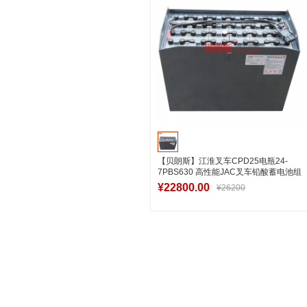
【贝朗斯】江淮叉车CPD25电瓶24-
7PBS630 高性能JAC叉车铅酸蓄电池组
48V630Ah
¥22800.00
¥26200
加入购物车