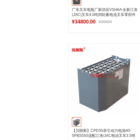
广东叉车电瓶厂家供应VSH6A 全新江淮
(JAC)叉车4.0吨四轮蓄电池叉车零部件
¥34800.00
¥39600
加入购物车
【贝朗斯】CPD35牵引动力电池40-
5PBS550适配江淮/JAC电动叉车3.5吨