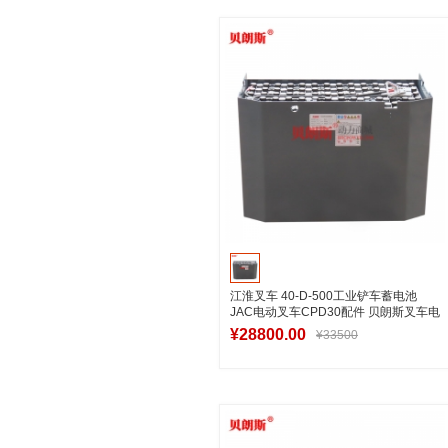
加入购物车
江淮叉车 40-D-500工业铲车蓄电池
JAC电动叉车CPD30配件 贝朗斯叉车电
池厂家
¥28800.00
¥33500
加入购物车