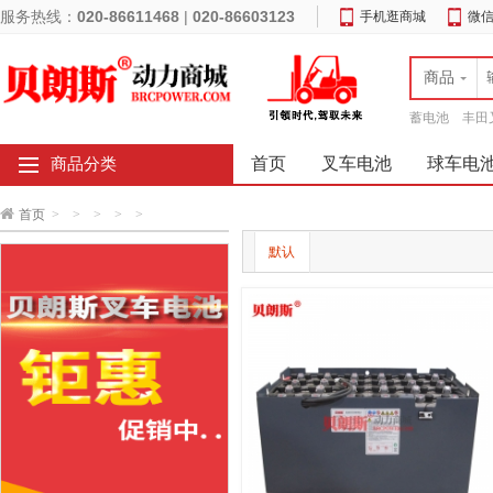
服务热线：
020-86611468
|
020-86603123
手机逛商城
微
商品
蓄电池
丰田
首页
叉车电池
球车电
商品分类
首页
>
>
>
>
>
默认