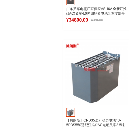
广东叉车电瓶厂家供应VSH6A 全新江淮
(JAC)叉车4.0吨四轮蓄电池叉车零部件
¥34800.00
¥39600
加入购物车
【贝朗斯】CPD35牵引动力电池40-
5PBS550适配江淮/JAC电动叉车3.5吨