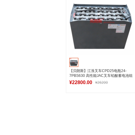
【贝朗斯】江淮叉车CPD25电瓶24-
7PBS630 高性能JAC叉车铅酸蓄电池组
48V630Ah
¥22800.00
¥26200
加入购物车