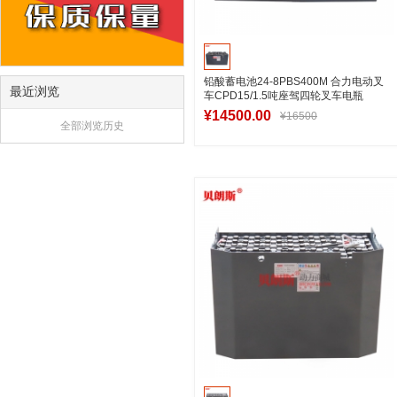
铅酸蓄电池24-8PBS400M 合力电动叉
最近浏览
车CPD15/1.5吨座驾四轮叉车电瓶
48V400Ah
¥14500.00
¥16500
全部浏览历史
加入购物车